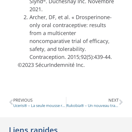
Slynd
. Duchesnay Inc. Novembre
®
2021.
Archer, DF, et al. « Drosperinone-
only oral contraceptive: results
from a multicenter
noncomparative trial of efficacy,
safety, and tolerability.
Contraception. 2015;92(5):439-44.
©2023 SécurIndemnité Inc.
PREVIOUS
NEXT
Uceris® – La seule mousse rectale au Canada pour les adultes souffrant de colite ulcéreuse
Rukobia® – Un nouveau traitement contre le VIH de première qualité
Liens rapides