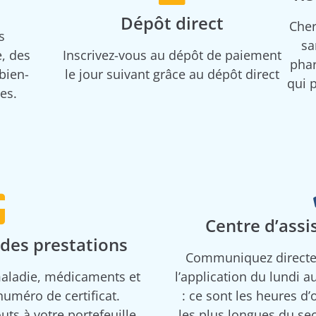
Dépôt direct
Cher
s
sa
, des
Inscrivez-vous au dépôt de paiement
phar
 bien-
le jour suivant grâce au dépôt direct
qui 
es.
Centre d’assi
 des prestations
Communiquez directem
maladie, médicaments et
l’application du lundi 
numéro de certificat.
: ce sont les heures d
uts à votre portefeuille
les plus longues du sec