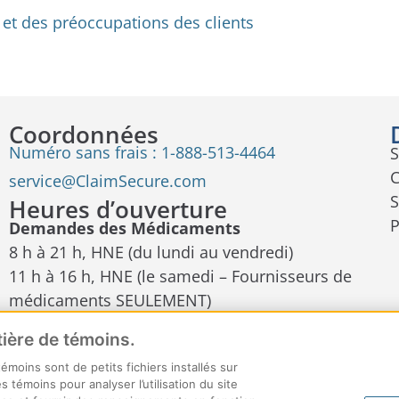
t des préoccupations des clients
Coordonnées
Numéro sans frais : 1-888-513-4464
S
C
service@ClaimSecure.com
S
Heures d’ouverture
Demandes des Médicaments
8 h à 21 h, HNE (du lundi au vendredi)
11 h à 16 h, HNE (le samedi – Fournisseurs de
médicaments SEULEMENT)
Demandes de soins Dentaires et
tière de témoins.
Complémentaires
moins sont de petits fichiers installés sur
8 h à 21 h, HNE (du lundi au vendredi)
 témoins pour analyser l’utilisation du site