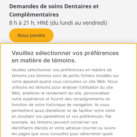
Demandes de soins Dentaires et
Complémentaires
8 h à 21 h, HNE (du lundi au vendredi)
Nous joindre
Demandes de règlement ou
reçus
Veuillez sélectionner vos préférences
en matière de témoins.
SécurIndemnité Inc.
C.P. Box 6500, succursale A,
Veuillez sélectionner vos préférences en matière de
témoins.Les témoins sont de petits fichiers installés sur
Sudbury, Ontario
votre appareil quand vous consultez un site Web. Nous
P3A 5N5
utilisons les témoins pour analyser l’utilisation du site
Web, améliorer le rendement du site, personnaliser
votre expérience et fournir des renseignements en
fonction de votre historique de navigation. Ils nous
permettent aussi d’améliorer et de faciliter votre visite
en stockant vos paramètres et vos préférences. Par
exemple, les témoins peuvent conserver vos
identifiants d’accès et votre adresse courriel ou suivre
© 2026 SécurIndemnité Tous droits réservés.
les pages que vous consultez pour déterminer quels