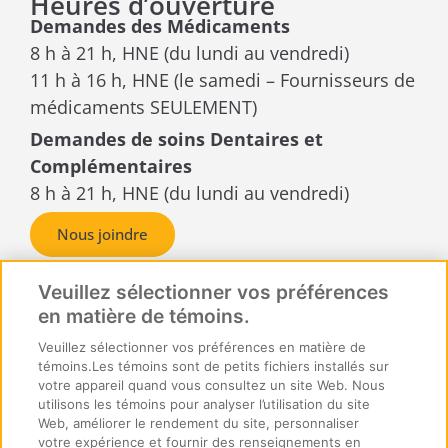
Heures d’ouverture
Demandes des Médicaments
8 h à 21 h, HNE (du lundi au vendredi)
11 h à 16 h, HNE (le samedi – Fournisseurs de
médicaments SEULEMENT)
Demandes de soins Dentaires et
Complémentaires
8 h à 21 h, HNE (du lundi au vendredi)
Nous joindre
Demandes de règlement ou
reçus
Veuillez sélectionner vos préférences
en matière de témoins.
SécurIndemnité Inc.
C.P. Box 6500, succursale A,
Veuillez sélectionner vos préférences en matière de
témoins.Les témoins sont de petits fichiers installés sur
Sudbury, Ontario
votre appareil quand vous consultez un site Web. Nous
P3A 5N5
utilisons les témoins pour analyser l’utilisation du site
Web, améliorer le rendement du site, personnaliser
votre expérience et fournir des renseignements en