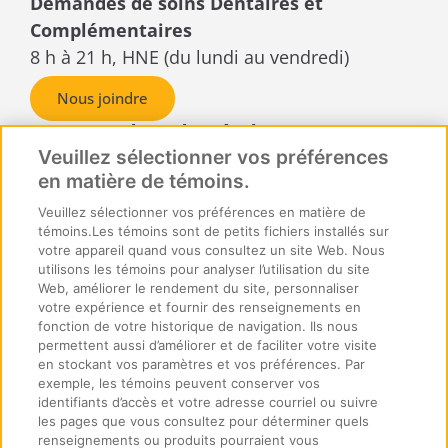
Demandes de soins Dentaires et
Complémentaires
8 h à 21 h, HNE (du lundi au vendredi)
Nous joindre
Demandes de règlement ou
reçus
Veuillez sélectionner vos préférences
en matière de témoins.
SécurIndemnité Inc.
C.P. Box 6500, succursale A,
Veuillez sélectionner vos préférences en matière de
témoins.Les témoins sont de petits fichiers installés sur
Sudbury, Ontario
votre appareil quand vous consultez un site Web. Nous
P3A 5N5
utilisons les témoins pour analyser l’utilisation du site
Web, améliorer le rendement du site, personnaliser
votre expérience et fournir des renseignements en
fonction de votre historique de navigation. Ils nous
permettent aussi d’améliorer et de faciliter votre visite
en stockant vos paramètres et vos préférences. Par
exemple, les témoins peuvent conserver vos
identifiants d’accès et votre adresse courriel ou suivre
© 2026 SécurIndemnité Tous droits réservés.
les pages que vous consultez pour déterminer quels
renseignements ou produits pourraient vous